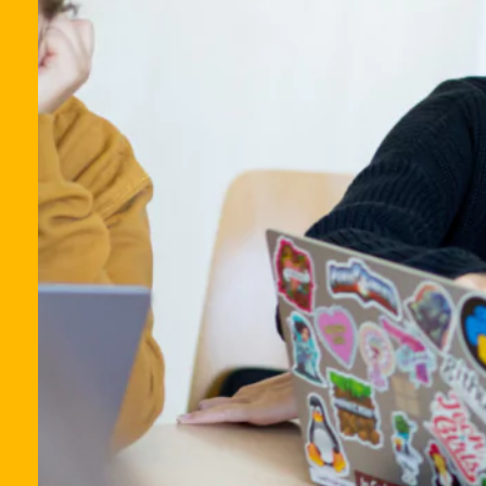
FÜ
A
A