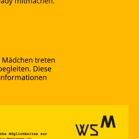
eady mitmachen.
n Mädchen treten
egleiten. Diese
 Informationen