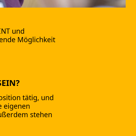
MINT und
ende Möglichkeit
SEIN?
sition tätig, und
re eigenen
Außerdem stehen