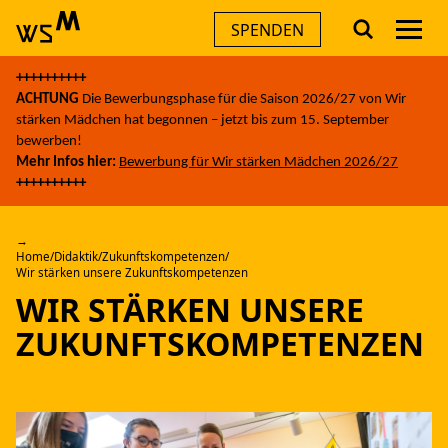
Men
SPENDEN
Skip
++++++++++
to
AKTUELLES
ACHTUNG
Die Bewerbungsphase für die Saison 2026/27 von Wir
content
stärken Mädchen hat begonnen – jetzt bis zum 15. September
bewerben!
THEMEN
Mehr Infos hier:
Bewerbung für Wir stärken Mädchen 2026/27
++++++++++
ANGEBOTE
Home
/
Didaktik
/
Zukunftskompetenzen
/
Wir stärken unsere Zukunftskompetenzen
ÜBER UNS
WIR STÄRKEN UNSERE
ZUKUNFTSKOMPETENZEN
FÜR UNTERNEHMEN
A
A
A