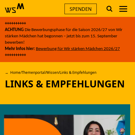
Men
SPENDEN
Skip
++++++++++
to
AKTUELLES
ACHTUNG
Die Bewerbungsphase für die Saison 2026/27 von Wir
content
stärken Mädchen hat begonnen – jetzt bis zum 15. September
bewerben!
THEMEN
Mehr Infos hier:
Bewerbung für Wir stärken Mädchen 2026/27
++++++++++
ANGEBOTE
Home
/
Themenportal
/
Wissen
/
Links & Empfehlungen
LINKS & EMPFEHLUNGEN
ÜBER UNS
FÜR UNTERNEHMEN
A
A
A