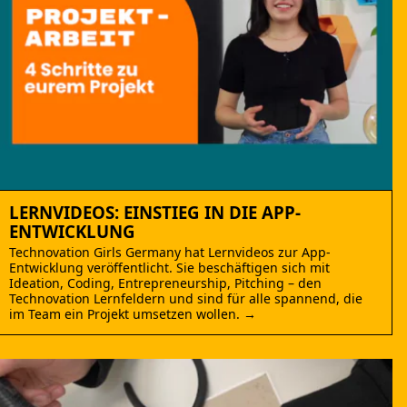
LERNVIDEOS: EINSTIEG IN DIE APP-
ENTWICKLUNG
Technovation Girls Germany hat Lernvideos zur App-
Entwicklung veröffentlicht. Sie beschäftigen sich mit
Ideation, Coding, Entrepreneurship, Pitching – den
Technovation Lernfeldern und sind für alle spannend, die
im Team ein Projekt umsetzen wollen. →