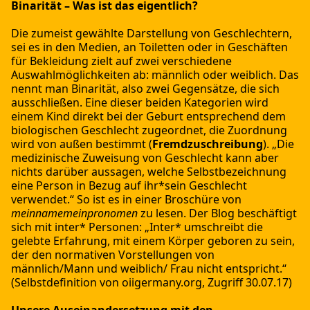
Binarität
– Was ist das eigentlich?
Die zumeist gewählte Darstellung von Geschlechtern,
sei es in den Medien, an Toiletten oder in Geschäften
für Bekleidung zielt auf zwei verschiedene
Auswahlmöglichkeiten ab: männlich oder weiblich. Das
nennt man Binarität, also zwei Gegensätze, die sich
ausschließen. Eine dieser beiden Kategorien wird
einem Kind direkt bei der Geburt entsprechend dem
biologischen Geschlecht zugeordnet, die Zuordnung
wird von außen bestimmt (
Fremdzuschreibung
). „Die
medizinische Zuweisung von Geschlecht kann aber
nichts darüber aussagen, welche Selbstbezeichnung
eine Person in Bezug auf ihr*sein Geschlecht
verwendet.“ So ist es in einer Broschüre von
meinnamemeinpronomen
zu lesen. Der Blog beschäftigt
sich mit inter* Personen: „Inter* umschreibt die
gelebte Erfahrung, mit einem Körper geboren zu sein,
der den normativen Vorstellungen von
männlich/Mann und weiblich/ Frau nicht entspricht.“
(Selbstdefinition von oiigermany.org, Zugriff 30.07.17)
Unsere Auseinandersetzung mit den