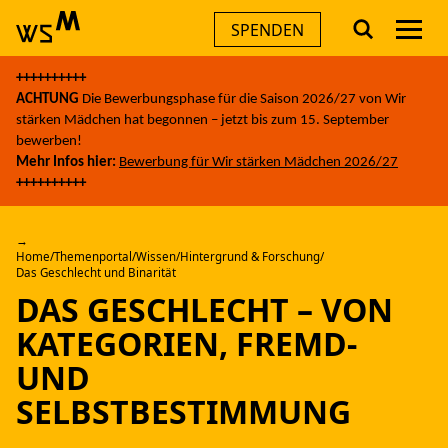
Men
SPENDEN
Skip
++++++++++
to
AKTUELLES
ACHTUNG
Die Bewerbungsphase für die Saison 2026/27 von Wir
content
stärken Mädchen hat begonnen – jetzt bis zum 15. September
bewerben!
THEMEN
Mehr Infos hier:
Bewerbung für Wir stärken Mädchen 2026/27
++++++++++
ANGEBOTE
Home
/
Themenportal
/
Wissen
/
Hintergrund & Forschung
/
Das Geschlecht und Binarität
ÜBER UNS
DAS GESCHLECHT – VON
KATEGORIEN, FREMD-
FÜR UNTERNEHMEN
UND
SELBSTBESTIMMUNG
A
A
A