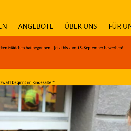
EN
ANGEBOTE
ÜBER UNS
FÜR U
TUELLES
rken Mädchen hat begonnen – jetzt bis zum 15. September bewerben!
EMEN
swahl beginnt im Kindesalter“
GEBOTE
ER UNS