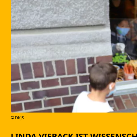
FÜ
A
A
© DKJS
LINDA VIEBACK IST WISSENSC