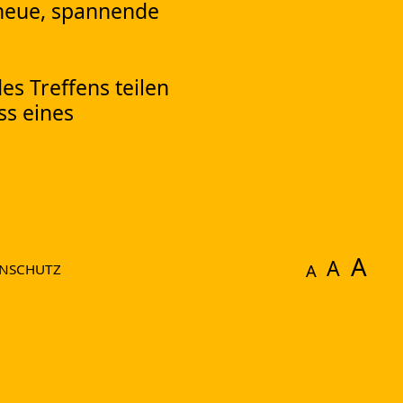
 neue, spannende
es Treffens teilen
ss eines
A
A
A
NSCHUTZ