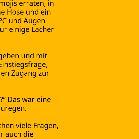
ojis erraten, in
ne Hose und ein
 PC und Augen
ür einige Lacher
 geben und mit
instiegsfrage,
len Zugang zur
?“ Das war eine
zuregen.
hen viele Fragen,
r auch die