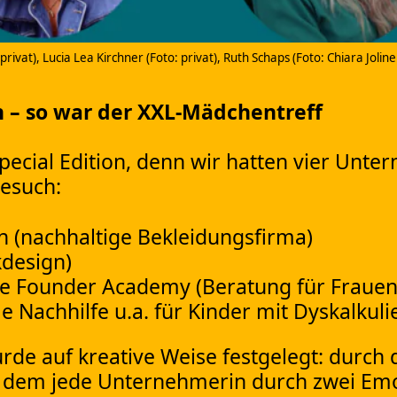
rivat), Lucia Lea Kirchner (Foto: privat), Ruth Schaps (Foto: Chiara Jolin
 – so war der XXL-Mädchentreff
pecial Edition, denn wir hatten vier Unt
esuch:
n (nachhaltige Bekleidungsfirma)
kdesign)
le Founder Academy (Beratung für Fraue
elle Nachhilfe u.a. für Kinder mit Dyskalku
rde auf kreative Weise festgelegt: durch
i dem jede Unternehmerin durch zwei Emoj