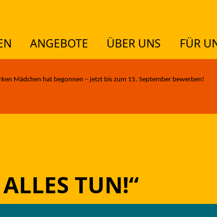
EN
ANGEBOTE
ÜBER UNS
FÜR U
TUELLES
rken Mädchen hat begonnen – jetzt bis zum 15. September bewerben!
EMEN
GEBOTE
 ALLES TUN!“
ER UNS