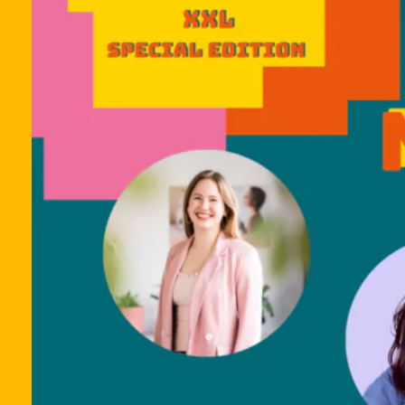
FÜ
A
A