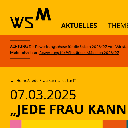
AKTUELLES
THEM
Skip to content
++++++++++
AK
ACHTUNG
Die Bewerbungsphase für die Saison 2026/27 von Wir stä
Mehr Infos hier:
Bewerbung für Wir stärken Mädchen 2026/27
++++++++++
TH
Home
/
„Jede Frau kann alles tun!“
07.03.2025
AN
„JEDE FRAU KANN
ÜB