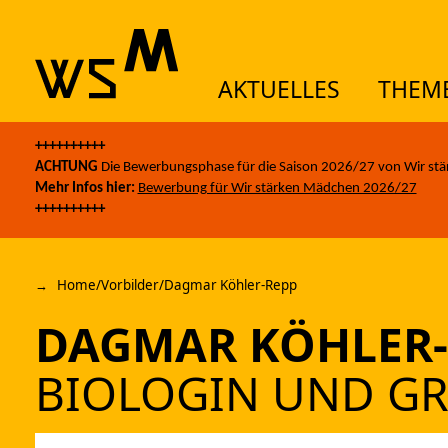
AKTUELLES
THEM
Skip to content
++++++++++
AK
ACHTUNG
Die Bewerbungsphase für die Saison 2026/27 von Wir stä
Mehr Infos hier:
Bewerbung für Wir stärken Mädchen 2026/27
++++++++++
TH
Home
/
Vorbilder
/
Dagmar Köhler-Repp
DAGMAR KÖHLER-
AN
BIOLOGIN UND G
ÜB