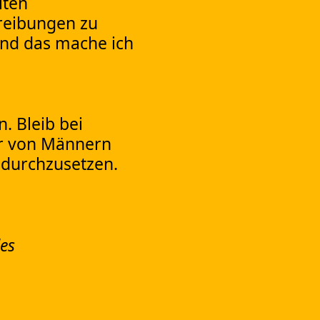
iten
hreibungen zu
 Und das mache ich
. Bleib bei
ehr von Männern
 durchzusetzen.
es