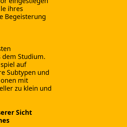
bor eingestiegen
le ihres
ne Begeisterung
sten
us dem Studium.
spiel auf
hre Subtypen und
ionen mit
ller zu klein und
erer Sicht
hes