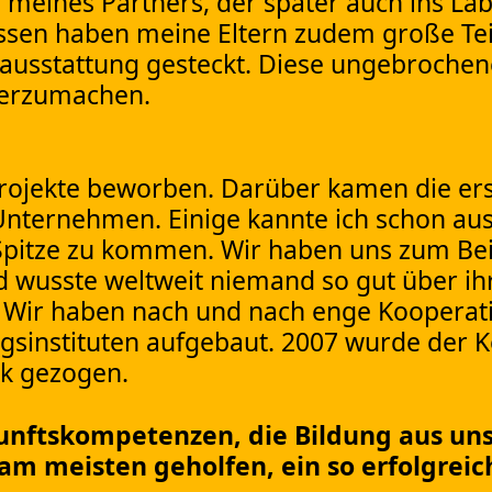
 meines Partners, der später auch ins La
issen haben meine Eltern zudem große Tei
orausstattung gesteckt. Diese ungebroche
terzumachen.
rojekte beworben. Darüber kamen die er
 Unternehmen. Einige kannte ich schon a
e Spitze zu kommen. Wir haben uns zum Bei
ld wusste weltweit niemand so gut über i
. Wir haben nach und nach enge Kooperat
instituten aufgebaut. 2007 wurde der Ke
rk gezogen.
kunftskompetenzen, die Bildung aus uns
m meisten geholfen, ein so erfolgreic