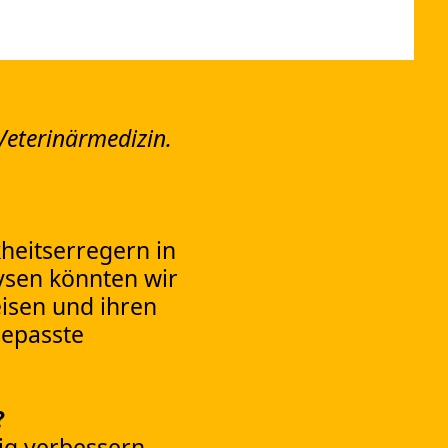
Veterinärmedizin.
heitserregern in
ysen könnten wir
isen und ihren
gepasste
?
ig verbessern