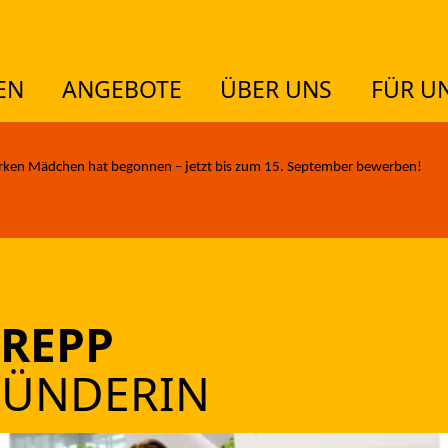
EN
ANGEBOTE
ÜBER UNS
FÜR U
TUELLES
rken Mädchen hat begonnen – jetzt bis zum 15. September bewerben!
EMEN
REPP
GEBOTE
RÜNDERIN
ER UNS