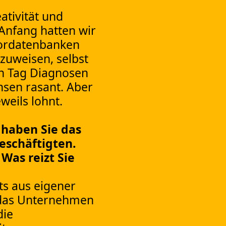
ativität und
Anfang hatten wir
bordatenbanken
zuweisen, selbst
en Tag Diagnosen
hsen rasant. Aber
weils lohnt.
 haben Sie das
eschäftigten.
Was reizt Sie
ets aus eigener
n das Unternehmen
die