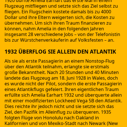
1920 durfte Amelia Earhart das erste Mal in einem
Flugzeug mitfliegen und setzte sich das Ziel selbst zu
fliegen. Ein Flugschein kostete damals bis zu 4000
Dollar und ihre Eltern weigerten sich, die Kosten zu
übernehmen. Um sich ihren Traum finanzieren zu
können, nahm Amelia in den folgenden Jahren
insgesamt 28 verschiedene Jobs – von der Telefonistin
bis zur Würstchenverkäuferin auf Volksfesten – an.
1932 ÜBERFLOG SIE ALLEIN DEN ATLANTIK
Als sie als erste Passagierin an einem Nonstop-Flug
über den Atlantik teilnahm, erlangte sie erstmals
große Bekanntheit. Nach 20 Stunden und 40 Minuten
landete das Flugzeug am 18. Juni 1928 in Wales, doch
es wurde nicht der Pilot, sondern die erste Passagierin
eines Atlantikflugs gefeiert. Ihren eigentlichen Traum
erfüllte sich Amelia Earhart 1932 und überquerte allein
mit einer modifizierten Lockheed Vega 5B den Atlantik.
Dies reichte ihr jedoch nicht und sie setzte sich das
Ziel, den Pazifik im Alleinflug zu überqueren. 1935
folgten Flüge von Honolulu nach Oakland in
Kalifornien und von Mexiko-Stadt nach Newark (New