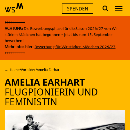
Men
SPENDEN
Skip
++++++++++
to
AKTUELLES
ACHTUNG
Die Bewerbungsphase für die Saison 2026/27 von Wir
content
stärken Mädchen hat begonnen – jetzt bis zum 15. September
bewerben!
THEMEN
Mehr Infos hier:
Bewerbung für Wir stärken Mädchen 2026/27
++++++++++
ANGEBOTE
Home
/
Vorbilder
/
Amelia Earhart
AMELIA EARHART
ÜBER UNS
FLUGPIONIERIN UND
FEMINISTIN
FÜR UNTERNEHMEN
A
A
A