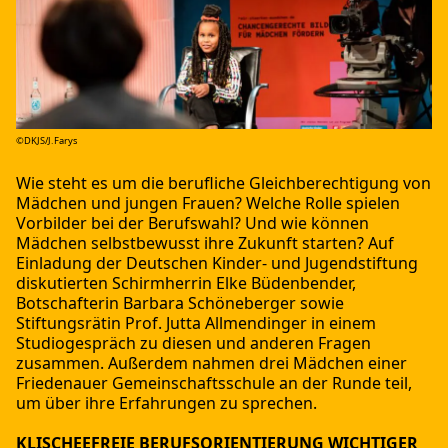
©DKJS/J.Farys
Wie steht es um die berufliche Gleichberechtigung von
Mädchen und jungen Frauen? Welche Rolle spielen
Vorbilder bei der Berufswahl? Und wie können
Mädchen selbstbewusst ihre Zukunft starten? Auf
Einladung der Deutschen Kinder- und Jugendstiftung
diskutierten Schirmherrin Elke Büdenbender,
Botschafterin Barbara Schöneberger sowie
Stiftungsrätin Prof. Jutta Allmendinger in einem
Studiogespräch zu diesen und anderen Fragen
zusammen. Außerdem nahmen drei Mädchen einer
Friedenauer Gemeinschaftsschule an der Runde teil,
um über ihre Erfahrungen zu sprechen.
KLISCHEEFREIE BERUFSORIENTIERUNG WICHTIGER