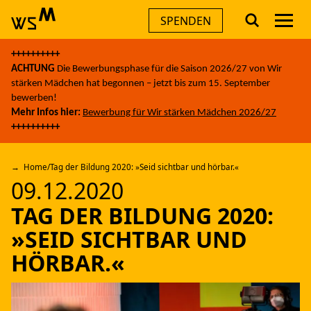
Men
SPENDEN
Skip
++++++++++
to
AKTUELLES
ACHTUNG
Die Bewerbungsphase für die Saison 2026/27 von Wir
content
stärken Mädchen hat begonnen – jetzt bis zum 15. September
bewerben!
THEMEN
Mehr Infos hier:
Bewerbung für Wir stärken Mädchen 2026/27
++++++++++
ANGEBOTE
Home
/
Tag der Bildung 2020: »Seid sichtbar und hörbar.«
09.12.2020
ÜBER UNS
TAG DER BILDUNG 2020:
»SEID SICHTBAR UND
FÜR UNTERNEHMEN
HÖRBAR.«
A
A
A